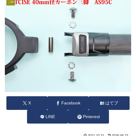
三脚
X
Facebook
はてブ
LINE
Pinterest
2021.10.31
2026.06.23