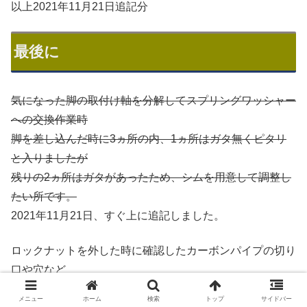
以上2021年11月21日追記分
最後に
気になった脚の取付け軸を分解してスプリングワッシャー
への交換作業時
脚を差し込んだ時に3ヵ所の内、1ヵ所はガタ無くピタリ
と入りましたが
残りの2ヵ所はガタがあったため、シムを用意して調整し
たい所です。
2021年11月21日、すぐ上に追記しました。
ロックナットを外した時に確認したカーボンパイプの切り
口や穴など
予想に反してバリが無く、きれいに仕上げてありました。
メニュー
ホーム
検索
トップ
サイドバー