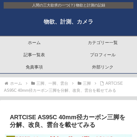
人間の三大欲求の一つ(？) 物欲と計測の記録
物欲、計測、カメラ
ホーム
カテゴリー一覧
記事一覧表
プロフィール
免責事項
外部リンク
ホーム
三脚、一脚、雲台
三脚
ARTCISE
AS95C 40mm径カーボン三脚を分解、改良、雲台を載せてみる
ARTCISE AS95C 40mm径カーボン三脚を
分解、改良、雲台を載せてみる