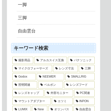
一脚
三脚
自由雲台
キーワード検索
撮影用品
アルカスイス互換
パナソニック
マイクロフォーサーズ
レンズ寸法
三脚
Godox
NEEWER
SMALLRIG
照明関連
ベルボン
レンズフード
レンズキャップ
外部モニター
PC関連
マウントアダプター
エツミ
INPON
LUMIX
New
オリンパス
自由雲台