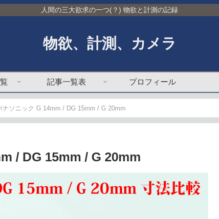
人間の三大欲求の一つ(？) 物欲と計測の記録
物欲、計測、カメラ
覧
記事一覧表
プロフィール
ナソニック G 14mm / DG 15mm / G 20mm
 DG 15mm / G 20mm