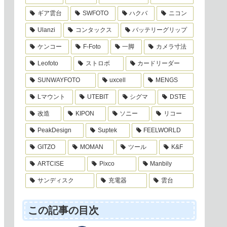
ギア雲台
SWFOTO
ハクバ
ニコン
Ulanzi
コンタックス
バッテリーグリップ
ケンコー
F-Foto
一脚
カメラ寸法
Leofoto
ストロボ
カードリーダー
SUNWAYFOTO
uxcell
MENGS
Lマウント
UTEBIT
シグマ
DSTE
改造
KIPON
ソニー
リコー
PeakDesign
Suptek
FEELWORLD
GITZO
MOMAN
ツール
K&F
ARTCISE
Pixco
Manbily
サンディスク
充電器
雲台
この記事の目次