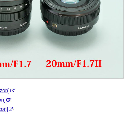
zon]
n]
on]