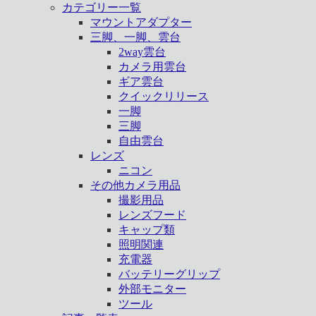
カテゴリー一覧
マウントアダプター
三脚、一脚、雲台
2way雲台
カメラ用雲台
ギア雲台
クイックリリース
一脚
三脚
自由雲台
レンズ
ニコン
その他カメラ用品
撮影用品
レンズフード
キャップ類
照明関連
充電器
バッテリーグリップ
外部モニター
ツール