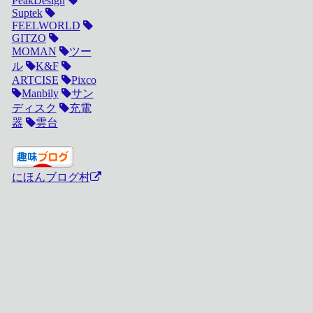
PeakDesign
Suptek
FEELWORLD
GITZO
MOMAN
ツー
ル
K&F
ARTCISE
Pixco
Manbily
サン
ディスク
充電
器
雲台
にほんブログ村