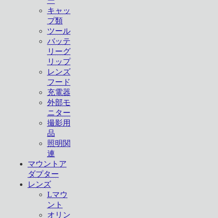
ー
キャッ
プ類
ツール
バッテ
リーグ
リップ
レンズ
フード
充電器
外部モ
ニター
撮影用
品
照明関
連
マウントア
ダプター
レンズ
Lマウ
ント
オリン