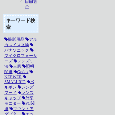
自由雲
台
キーワード検
索
撮影用品
アル
カスイス互換
パナソニック
マイクロフォーサ
ーズ
レンズ寸
法
三脚
照明
関連
Godox
NEEWER
SMALLRIG
ベ
ルボン
レンズ
フード
レンズ
キャップ
外部
モニター
PC関
連
マウントア
ダプター
エツ