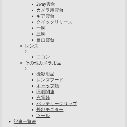
2way雲台
カメラ用雲台
ギア雲台
クイックリリース
一脚
三脚
自由雲台
レンズ
ニコン
その他カメラ用品
撮影用品
レンズフード
キャップ類
照明関連
充電器
バッテリーグリップ
外部モニター
ツール
記事一覧表