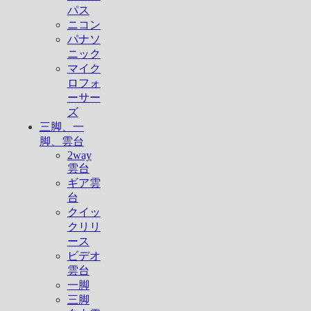
パス
ニコン
パナソ
ニック
マイク
ロフォ
ーサー
ズ
三脚、一
脚、雲台
2way
雲台
ギア雲
台
クイッ
クリリ
ース
ビデオ
雲台
一脚
三脚