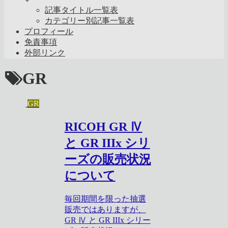
記事タイトル一覧表
カテゴリー別記事一覧表
プロフィール
免責事項
外部リンク
GR
GR
RICOH GR Ⅳ
と GR IIIx シリ
ーズの販売状況
について
毎回期間を限った抽選
販売ではありますが、
GR Ⅳ と GR IIIx シリー