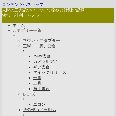
コンテンツへスキップ
人間の三大欲求の一つ(？) 物欲と計測の記録
物欲、計測、カメラ
ホーム
カテゴリー一覧
マウントアダプター
三脚、一脚、雲台
2way雲台
カメラ用雲台
ギア雲台
クイックリリース
一脚
三脚
自由雲台
レンズ
ニコン
その他カメラ用品