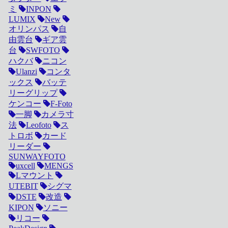
ミ
INPON
LUMIX
New
オリンパス
自
由雲台
ギア雲
台
SWFOTO
ハクバ
ニコン
Ulanzi
コンタ
ックス
バッテ
リーグリップ
ケンコー
F-Foto
一脚
カメラ寸
法
Leofoto
ス
トロボ
カード
リーダー
SUNWAYFOTO
uxcell
MENGS
Lマウント
UTEBIT
シグマ
DSTE
改造
KIPON
ソニー
リコー