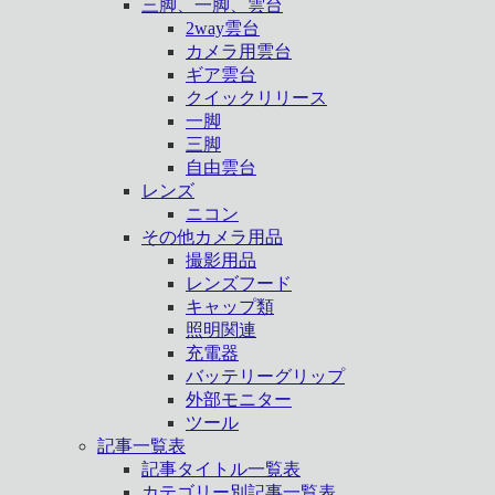
三脚、一脚、雲台
2way雲台
カメラ用雲台
ギア雲台
クイックリリース
一脚
三脚
自由雲台
レンズ
ニコン
その他カメラ用品
撮影用品
レンズフード
キャップ類
照明関連
充電器
バッテリーグリップ
外部モニター
ツール
記事一覧表
記事タイトル一覧表
カテゴリー別記事一覧表