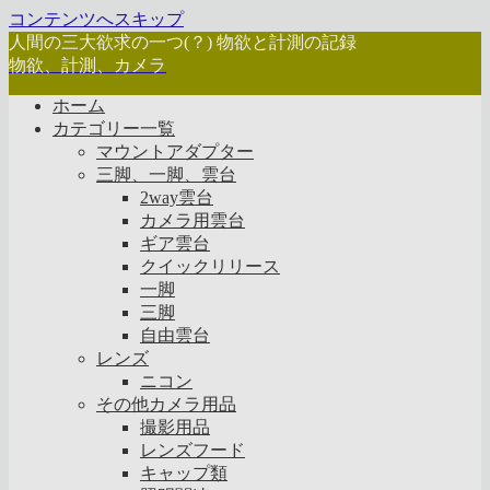
コンテンツへスキップ
人間の三大欲求の一つ(？) 物欲と計測の記録
物欲、計測、カメラ
ホーム
カテゴリー一覧
マウントアダプター
三脚、一脚、雲台
2way雲台
カメラ用雲台
ギア雲台
クイックリリース
一脚
三脚
自由雲台
レンズ
ニコン
その他カメラ用品
撮影用品
レンズフード
キャップ類