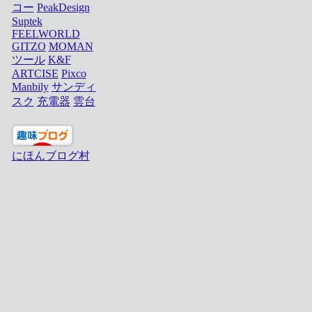
コー
PeakDesign
Suptek
FEELWORLD
GITZO
MOMAN
ツール
K&F
ARTCISE
Pixco
Manbily
サンディ
スク
充電器
雲台
にほんブログ村