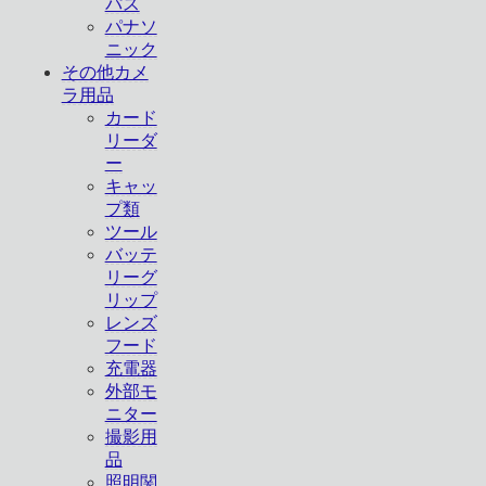
パス
パナソ
ニック
その他カメ
ラ用品
カード
リーダ
ー
キャッ
プ類
ツール
バッテ
リーグ
リップ
レンズ
フード
充電器
外部モ
ニター
撮影用
品
照明関