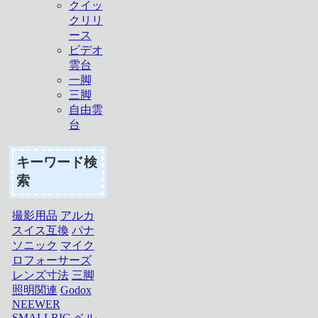
クイッ
クリリ
ース
ビデオ
雲台
一脚
三脚
自由雲
台
キーワード検
索
撮影用品
アルカ
スイス互換
パナ
ソニック
マイク
ロフォーサーズ
レンズ寸法
三脚
照明関連
Godox
NEEWER
SMALLRIG
ベル