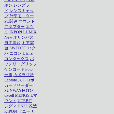
ボン
レンズフー
ド
レンズキャッ
プ
外部モニター
PC関連
マウント
アダプター
エツ
ミ
INPON
LUMIX
New
オリンパス
自由雲台
ギア雲
台
SWFOTO
ハク
バ
ニコン
Ulanzi
コンタックス
バ
ッテリーグリップ
ケンコー
F-Foto
一脚
カメラ寸法
Leofoto
ストロボ
カードリーダー
SUNWAYFOTO
uxcell
MENGS
Lマ
ウント
UTEBIT
シグマ
DSTE
改造
KIPON
ソニー
リ