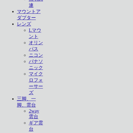
連
マウントア
ダプター
レンズ
Lマウ
ント
オリン
パス
ニコン
パナソ
ニック
マイク
ロフォ
ーサー
ズ
三脚、一
脚、雲台
2way
雲台
ギア雲
台