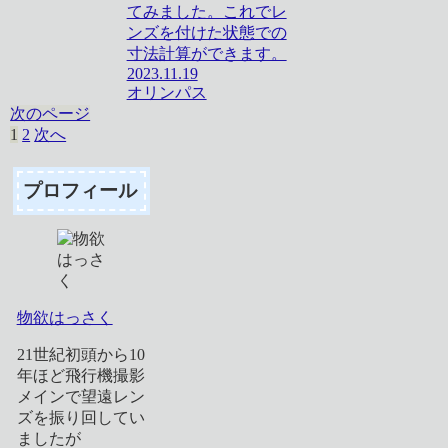
てみました。これでレ
ンズを付けた状態での
寸法計算ができます。
2023.11.19
オリンパス
次のページ
1
2
次へ
プロフィール
物欲はっさく
21世紀初頭から10
年ほど飛行機撮影
メインで望遠レン
ズを振り回してい
ましたが