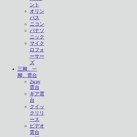
ント
オリン
パス
ニコン
パナソ
ニック
マイク
ロフォ
ーサー
ズ
三脚、一
脚、雲台
2way
雲台
ギア雲
台
クイッ
クリリ
ース
ビデオ
雲台