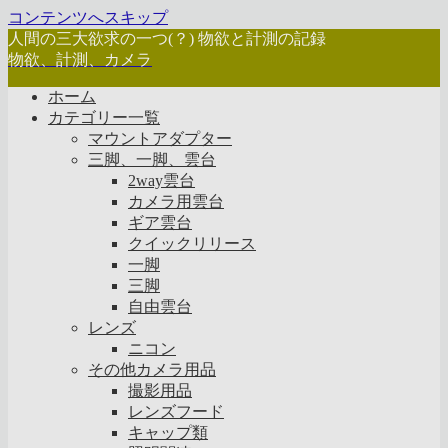
コンテンツへスキップ
人間の三大欲求の一つ(？) 物欲と計測の記録
物欲、計測、カメラ
ホーム
カテゴリー一覧
マウントアダプター
三脚、一脚、雲台
2way雲台
カメラ用雲台
ギア雲台
クイックリリース
一脚
三脚
自由雲台
レンズ
ニコン
その他カメラ用品
撮影用品
レンズフード
キャップ類