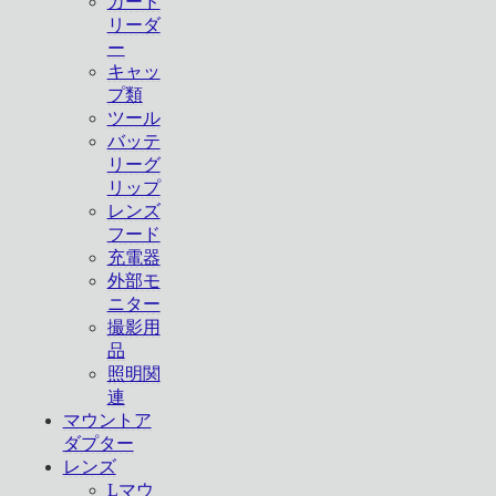
カード
リーダ
ー
キャッ
プ類
ツール
バッテ
リーグ
リップ
レンズ
フード
充電器
外部モ
ニター
撮影用
品
照明関
連
マウントア
ダプター
レンズ
Lマウ