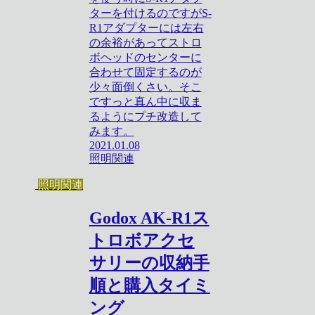
ターを付けるのですがS-
R1アダプターには左右
の余裕があってストロ
ボヘッドのセンターに
合わせて固定するのが
少々面倒くさい。そこ
ですっと真ん中に収ま
るようにプチ改造して
みます。
2021.01.08
照明関連
照明関連
Godox AK-R1ス
トロボアクセ
サリーの収納手
順と購入タイミ
ング