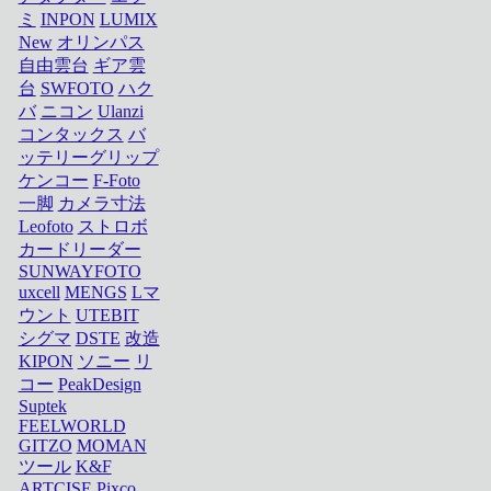
ミ
INPON
LUMIX
New
オリンパス
自由雲台
ギア雲
台
SWFOTO
ハク
バ
ニコン
Ulanzi
コンタックス
バ
ッテリーグリップ
ケンコー
F-Foto
一脚
カメラ寸法
Leofoto
ストロボ
カードリーダー
SUNWAYFOTO
uxcell
MENGS
Lマ
ウント
UTEBIT
シグマ
DSTE
改造
KIPON
ソニー
リ
コー
PeakDesign
Suptek
FEELWORLD
GITZO
MOMAN
ツール
K&F
ARTCISE
Pixco