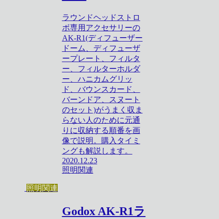
ラウンドヘッドストロ
ボ専用アクセサリーの
AK-R1(ディフューザー
ドーム、ディフューザ
ープレート、フィルタ
ー、フィルターホルダ
ー、ハニカムグリッ
ド、バウンスカード、
バーンドア、スヌート
のセット)がうまく収ま
らない人のために元通
りに収納する順番を画
像で説明。購入タイミ
ングも解説します。
2020.12.23
照明関連
照明関連
Godox AK-R1ラ