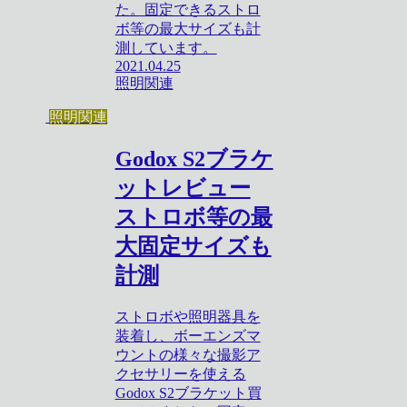
た。固定できるストロ
ボ等の最大サイズも計
測しています。
2021.04.25
照明関連
照明関連
Godox S2ブラケ
ットレビュー
ストロボ等の最
大固定サイズも
計測
ストロボや照明器具を
装着し、ボーエンズマ
ウントの様々な撮影ア
クセサリーを使える
Godox S2ブラケット買