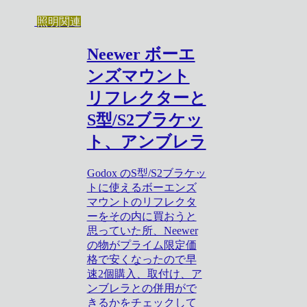
照明関連
Neewer ボーエ
ンズマウント
リフレクターと
S型/S2ブラケッ
ト、アンブレラ
Godox のS型/S2ブラケッ
トに使えるボーエンズ
マウントのリフレクタ
ーをその内に買おうと
思っていた所、Neewer
の物がプライム限定価
格で安くなったので早
速2個購入、取付け、ア
ンブレラとの併用がで
きるかをチェックして