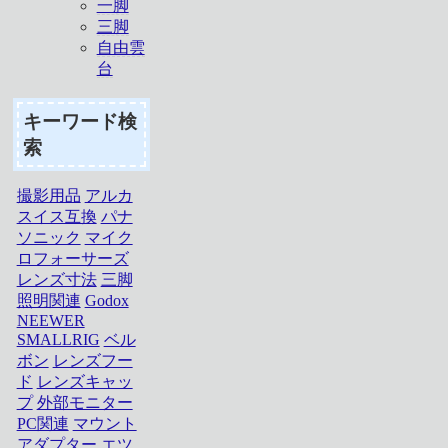
一脚
三脚
自由雲
台
キーワード検
索
撮影用品
アルカ
スイス互換
パナ
ソニック
マイク
ロフォーサーズ
レンズ寸法
三脚
照明関連
Godox
NEEWER
SMALLRIG
ベル
ボン
レンズフー
ド
レンズキャッ
プ
外部モニター
PC関連
マウント
アダプター
エツ