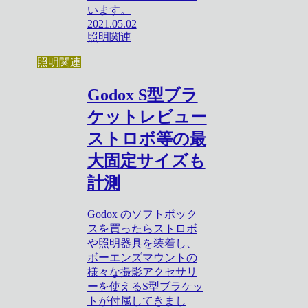
います。
2021.05.02
照明関連
照明関連
Godox S型ブラ
ケットレビュー
ストロボ等の最
大固定サイズも
計測
Godox のソフトボック
スを買ったらストロボ
や照明器具を装着し、
ボーエンズマウントの
様々な撮影アクセサリ
ーを使えるS型ブラケッ
トが付属してきまし