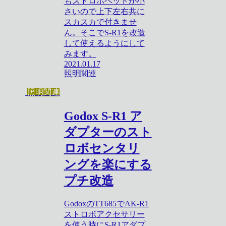
もストロボヘッドが小
さいので上下左右共に
スカスカで付きませ
ん。そこでS-R1を改造
して使えるようにして
みます。
2021.01.17
照明関連
照明関連
Godox S-R1 ア
ダプターのスト
ロボセンタリ
ングを楽にする
プチ改造
GodoxのTT685でAK-R1
ストロボアクセサリー
を使う時にS-R1アダプ