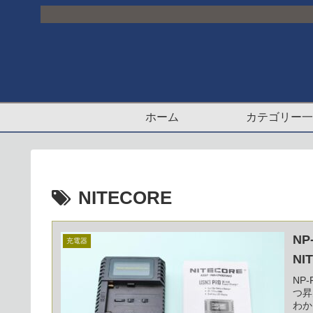
ホーム
カテゴリー一
NITECORE
N
充電器
NI
NP
つ昇
わか