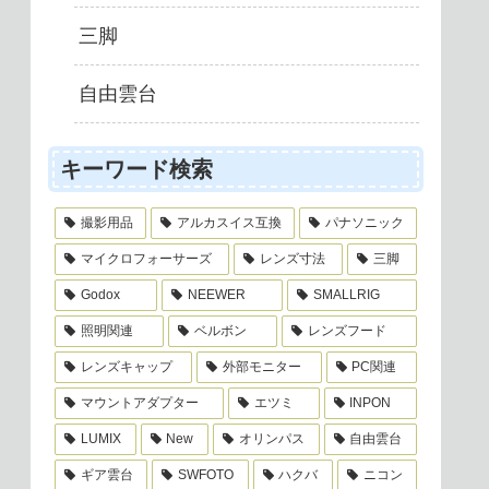
三脚
自由雲台
キーワード検索
撮影用品
アルカスイス互換
パナソニック
マイクロフォーサーズ
レンズ寸法
三脚
Godox
NEEWER
SMALLRIG
照明関連
ベルボン
レンズフード
レンズキャップ
外部モニター
PC関連
マウントアダプター
エツミ
INPON
LUMIX
New
オリンパス
自由雲台
ギア雲台
SWFOTO
ハクバ
ニコン