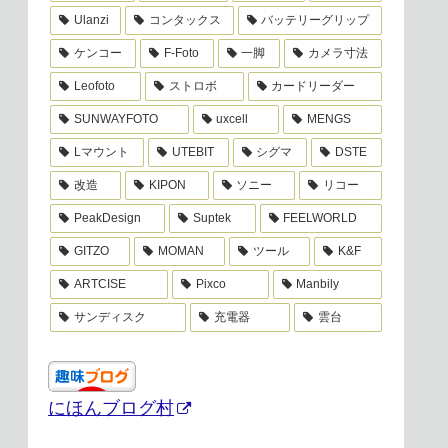
Ulanzi
コンタックス
バッテリーグリップ
ケンコー
F-Foto
一脚
カメラ寸法
Leofoto
ストロボ
カードリーダー
SUNWAYFOTO
uxcell
MENGS
Lマウント
UTEBIT
シグマ
DSTE
改造
KIPON
ソニー
リコー
PeakDesign
Suptek
FEELWORLD
GITZO
MOMAN
ツール
K&F
ARTCISE
Pixco
Manbily
サンディスク
充電器
雲台
にほんブログ村