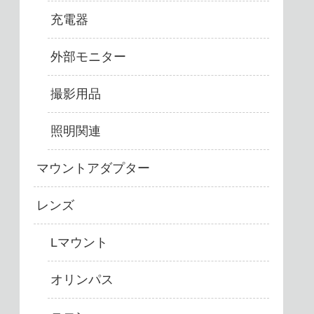
充電器
外部モニター
撮影用品
照明関連
マウントアダプター
レンズ
Lマウント
オリンパス