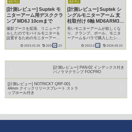
撮影用品
撮影用品
[計測レビュー] Suptek モ
[計測レビュー] Suptek シ
ニターアーム用デスククラ
ングルモニターアーム 支
ンプ MD6J 10cmまで
柱取付け 6軸 MD6ARM3
ロングアーム
撮影ブースを拡張、リニューア
長いモニターアームが欲しくな
ルしたのでモバイルモニターを
り、クランプ、ポール、モニタ
設置するためのモニターアーム
ーアームをバラで購入したシリ
も長く使いやすい物に変更で
ーズ3回目。モニターアームにつ
2023.02.26
2026.06.23
2023.03.12
2026.06.23
す。セット物は販売終了してし
いてです。
まったのでクランプ、ポール、
モニターアームのばら売りを購
入し組み立てますが、まずはク
ランプから。
[計測レビュー] PAN-02 インデックス付き
パノラマクランプ FOCPRO
[計測レビュー] NOTRICKT QRP-001
44mm クイックリリースプレート ストラ
ップホール付き