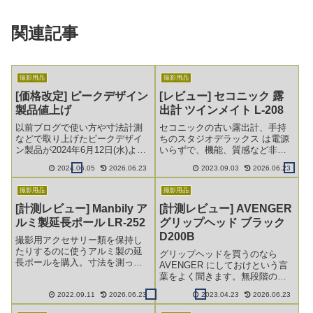
関連記事
撮影用品
撮影用品
[価格改定] ピークデザイン
[レビュー] セコニック 露
製品値上げ
出計 ツインメイト L-208
以前ブログで使い方や寸法計測
セコニックの古い露出計、手持
などで取り上げたピークデザイ
ちのスタジオデラックス は電源
ン製品が2024年6月12日(水)より
いらずで、機能、質感など非常
値上げされます。
にいい物ではありますが、いか
2024.06.05
2026.06.23
2023.09.03
2026.06.23
んせん重い。そこで、ボタン電
池が必要ではあるものの、軽く
撮影用品
撮影用品
てコンパクトな露出計 セコニッ
ク の ツインメイト L-208を買っ
[計測レビュー] Manbily ア
[計測レビュー] AVENGER
てみました。
ルミ製延長ポール LR-252
グリップヘッド ブラック
D200B
撮影用アクセサリー類を保持し
たりするのに使うアルミ製の延
グリップヘッドを買うのなら
長ポールを購入。寸法を測った
AVENGER にしておけという言
り分解などしてみました。
葉をよく聞きます。無段階の角
度でがっちりと固定できる。実
2022.09.11
2026.06.23
2023.04.23
2026.06.23
際に購入したのであちこち寸法
も測ってみました。