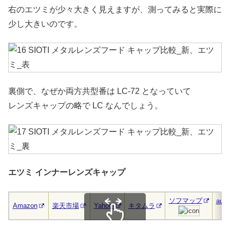
右のエツミが少々大きく見えますが、測ってみると実際に
少し大きいのです。
裏側で、なぜか両方共型番は LC-72 となっていて
レンズキャップの略で LC なんでしょう。
エツミ インナーレンズキャップ
ソフマップ
au 
Amazon
楽天市場
Yahoo!
キタムラ