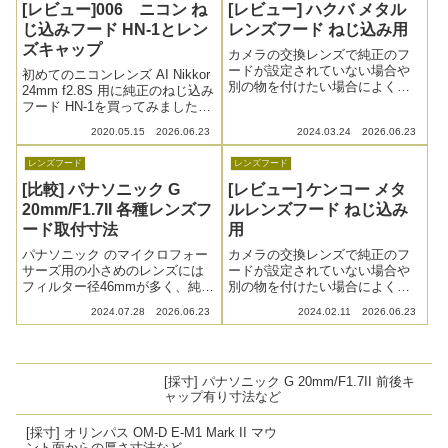
えして寸法も測ってみました。
えして寸法も測ってみました。
[レビュー]006 ニコン ね
[レビュー] ハクバ メタル
今回は DG SUMMILUX 25mm /
今回は DG SUMMILUX 15mm /
じ込みフード HN-1とレン
レンズフード ねじ込み用
F1.4 II です。
F1.7 です。
ズキャップ
カメラの交換レンズで純正のフ
ードが設定されていない場合や
初めてのニコンレンズ AI Nikkor
別の物を付けたい場合によく使
24mm f2.8S 用に純正のねじ込み
うメタルレンズフードですが、
フード HN-1を買ってみました。
入手しやすいハクバの製品を取
フードをレンズに付けっぱなし
2020.05.15
2026.06.23
2024.03.24
2026.06.23
り上げてみます。
にするのでフードに付くレンズ
キャップも用意。
レンズフード
レンズフード
[比較] パナソニック G
[レビュー] ケンコー メタ
20mm/F1.7II 各種レンズフ
ルレンズフード ねじ込み
ード取付寸法
用
パナソニック のマイクロフォー
カメラの交換レンズで純正のフ
サーズ用の小さめのレンズには
ードが設定されていない場合や
フィルター径46mmが多く、純正
別の物を付けたい場合によく使
フードの設定が無かったり、問
うメタルレンズフードですが、
2024.07.28
2026.06.23
2024.02.11
2026.06.23
題があったりするのでねじ込み
入手しやすいケンコーの製品を
式の汎用メタルレンズフードを
取り上げてみます。
いくつか購入、とっかえひっか
えして寸法も測ってみました。
[採寸] パナソニック G 20mm/F1.7II 前後キ
今回は G 20mm / F1.7II です。
ャップ有り寸法など
[採寸] オリンパス OM-D E-M1 Mark II マウ
ント面からの厚さ寸法など