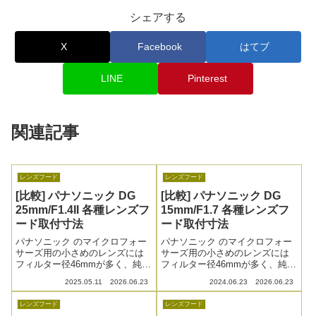
シェアする
X
Facebook
はてブ
LINE
Pinterest
関連記事
レンズフード
レンズフード
[比較] パナソニック DG
[比較] パナソニック DG
25mm/F1.4II 各種レンズフ
15mm/F1.7 各種レンズフ
ード取付寸法
ード取付寸法
パナソニック のマイクロフォー
パナソニック のマイクロフォー
サーズ用の小さめのレンズには
サーズ用の小さめのレンズには
フィルター径46mmが多く、純正
フィルター径46mmが多く、純正
フードの設定が無かったり、問
フードの設定が無かったり、問
2025.05.11
2026.06.23
2024.06.23
2026.06.23
題があったりするのでねじ込み
題があったりするのでねじ込み
式の汎用メタルレンズフードを
式の汎用メタルレンズフードを
レンズフード
レンズフード
いくつか購入、とっかえひっか
いくつか購入、とっかえひっか