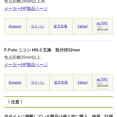
焦点距離28mm以上用
メーカーHP製品ページ
au PAY
Amazon
ヨドバシ
楽天市場
Yahoo!
F-Foto ニコン HN-3 互換 取付径52mm
焦点距離35mm以上
メーカーHP製品ページ
au PAY
Amazon
ヨドバシ
楽天市場
Yahoo!
！注意！
当サイトに掲載している製品は個人的に購入、使用、計測