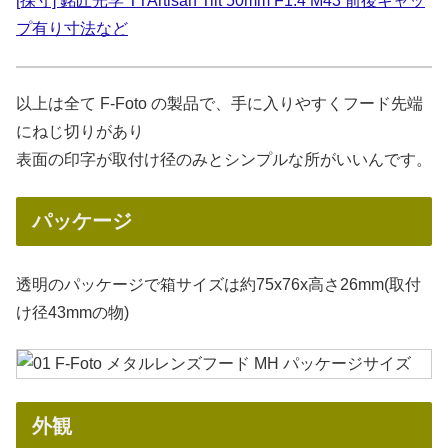
[採寸] 銘匠光学 TTArtisan Tilt 50mm F1.4 M43 前後キャッ
プ有り寸法など
以上は全て F-Foto の製品で、手に入りやすくフード先端
にねじ切りがあり
表面の印字が取付け径のみとシンプルな所がいいんです。
パッケージ
透明のパッケージで箱サイズは約75x76x高さ26mm(取付
け径43mmの物)
外観