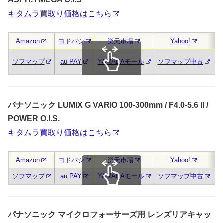
キタムラ買取り価格はこちら
Amazon
ヨドバシ
楽天市場
Yahoo!
キ
ソフマップ
au PAY
YAMADAモール
ソフマップ中古
スクロールできます
パナソニック LUMIX G VARIO 100-300mm / F4.0-5.6 II /
POWER O.I.S.
キタムラ買取り価格はこちら
Amazon
ヨドバシ
楽天市場
Yahoo!
キ
ソフマップ
au PAY
YAMADAモール
ソフマップ中古
スクロールできます
パナソニック マイクロフォーサーズ用 レンズリアキャッ