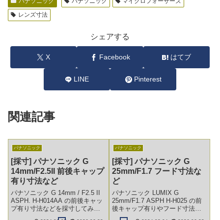
パナソニック
パナソニック
マイクロフォーサーズ
レンズ寸法
シェアする
X
Facebook
はてブ
LINE
Pinterest
関連記事
パナソニック
パナソニック
[採寸] パナソニック G
[採寸] パナソニック G
14mm/F2.5II 前後キャップ
25mm/F1.7 フード寸法な
有り寸法など
ど
パナソニック G 14mm / F2.5 II
パナソニック LUMIX G
ASPH. H-H014AA の前後キャッ
25mm/F1.7 ASPH H-H025 の前
プ有り寸法などを採寸してみま
後キャップ有りやフード寸法な
した。これで収納サイズがわか
どを採寸してみました。これで