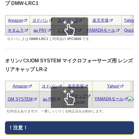
プ DMW-LRC1
Amazon
ヨドバシ
ヨドバシ_2
楽天市場
Yahoo!
キタムラ
au PAY
ソフマップ
YAMADAモール
Qoo10
ヨドバシ_2 は
DMW-LRC1
と同等品の
VFC4605
です。
スクロールできます
オリンパス/OM SYSTEM マイクロフォーサーズ用 レンズ
リアキャップ LR-2
Amazon
ヨドバシ
楽天市場
Yahoo!
ソフマップ
YAMADAモール
OM SYSTEM
au PAY
スクロールできます
社外品もありますが、一番しっくりくる純正品をお勧めします。
！注意！