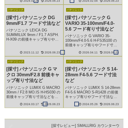
2024.02.25
2026.06.23
2024.02.04
2026.06.23
り、別途採寸したカメラ寸法と
収納サイズがわかり、別途採寸
合わせれば、装着時の寸法計算
したカメラ寸法と合わせれば、
パナソニック
パナソニック
もできます。
装着時の寸法計算もできます。
[採寸] パナソニック DG
[採寸] パナソニック G
9mm/F1.7 フード寸法など
VARIO 35-100mm/F4.0-
5.6 フード有り寸法など
パナソニック LEICA DG
SUMMILUX 9mm / F1.7 ASPH.
パナソニック G VARIO 35-
H-X09 の前後キャップ有りやフ
100mm/F4.0-5.6 H-FS35100 の
ード寸法などを採寸してみまし
前後キャップ有りやフード寸法
た。これで収納サイズがわか
などを採寸してみました。これ
り、別途採寸したカメラ寸法と
2023.11.12
2026.06.23
2026.04.11
2026.06.23
で収納サイズがわかり、別途採
合わせれば、装着時の寸法計算
寸したカメラ寸法と合わせれ
もできます。
パナソニック
パナソニック
ば、装着時の寸法計算もできま
す。
[採寸] パナソニック G マ
[採寸] パナソニック S 14-
クロ 30mm/F2.8 前後キャ
28mm F4-5.6 フード寸法
ップ有り寸法など
など
パナソニック LUMIX G MACRO
パナソニック LUMIX S 14-28mm
30mm / F2.8 MO.IS H-HS030 の
F4-5.6 MACRO S-R1428 の前後
前後キャップ有り寸法などを採
キャップ有りやフード寸法など
寸してみました。これで収納サ
を採寸してみました。これで収
2024.03.17
2026.06.23
2024.05.26
2026.06.23
イズがわかり、別途採寸したカ
納サイズがわかり、別途採寸し
メラ寸法と合わせれば、装着時
たカメラ寸法と合わせれば、装
の寸法計算もできます。
着時の寸法計算もできます。
[採寸レビュー] SMALLRIG カウンターウ