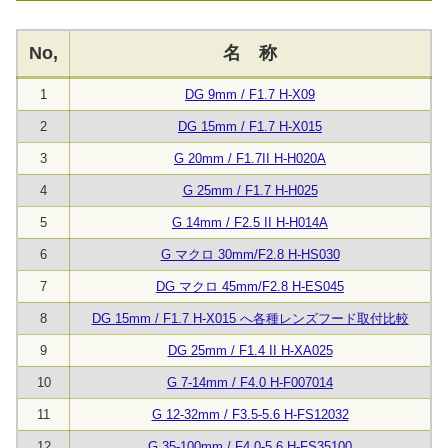
No,
名 称
1
DG 9mm / F1.7 H-X09
2
DG 15mm / F1.7 H-X015
3
G 20mm / F1.7II H-H020A
4
G 25mm / F1.7 H-H025
5
G 14mm / F2.5 II H-H014A
6
G マクロ 30mm/F2.8 H-HS030
7
DG マクロ 45mm/F2.8 H-ES045
8
DG 15mm / F1.7 H-X015 へ各種レンズフード取付比較
9
DG 25mm / F1.4 II H-XA025
10
G 7-14mm / F4.0 H-F007014
11
G 12-32mm / F3.5-5.6 H-FS12032
12
G 35-100mm / F4.0-5.6 H-FS35100