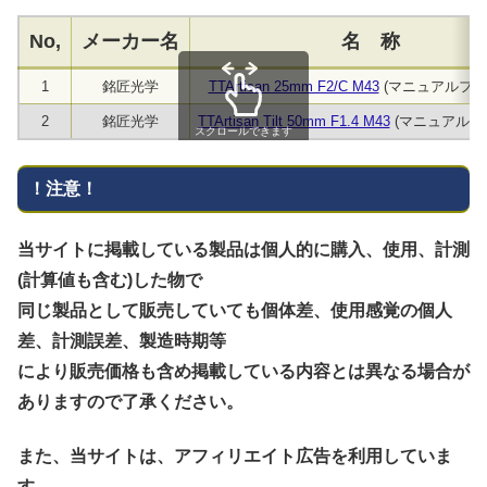
No,
メーカー名
名 称
1
銘匠光学
TTArtisan 25mm F2/C M43
(マニュアルフォ
2
銘匠光学
TTArtisan Tilt 50mm F1.4 M43
(マニュアルフ
スクロールできます
！注意！
当サイトに掲載している製品は個人的に購入、使用、計測
(計算値も含む)した物で
同じ製品として販売していても個体差、使用感覚の個人
差、計測誤差、製造時期等
により販売価格も含め掲載している内容とは異なる場合が
ありますので了承ください。
また、当サイトは、アフィリエイト広告を利用していま
す。