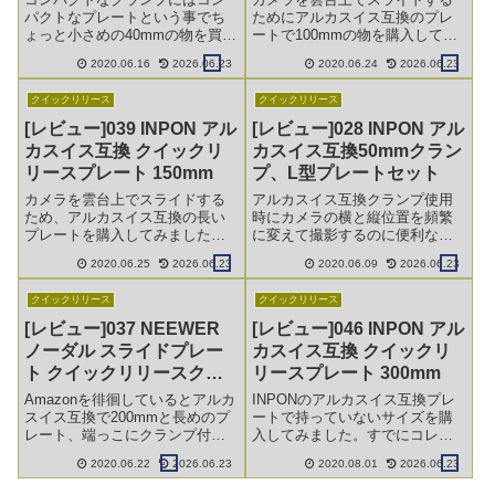
パクトなプレートという事でち
ためにアルカスイス互換のプレ
ょっと小さめの40mmの物を買っ
ートで100mmの物を購入してみ
てみました。寸法や他製品との
ました。寸法や他製品との互換
2020.06.16
2026.06.23
2020.06.24
2026.06.23
互換など。
など。
クイックリリース
クイックリリース
[レビュー]039 INPON アル
[レビュー]028 INPON アル
カスイス互換 クイックリ
カスイス互換50mmクラン
リースプレート 150mm
プ、L型プレートセット
カメラを雲台上でスライドする
アルカスイス互換クランプ使用
ため、アルカスイス互換の長い
時にカメラの横と縦位置を頻繁
プレートを購入してみました。
に変えて撮影するのに便利な汎
今回は150㎜です。寸法や他製品
用L型プレートと50mmクランプ
2020.06.25
2026.06.23
2020.06.09
2026.06.23
との互換など。
のセット。寸法や使用感、他製
品との互換など。
クイックリリース
クイックリリース
[レビュー]037 NEEWER
[レビュー]046 INPON アル
ノーダル スライドプレー
カスイス互換 クイックリ
ト クイックリリースクラ
リースプレート 300mm
ンプ付き 200mm
Amazonを徘徊しているとアルカ
INPONのアルカスイス互換プレ
スイス互換で200mmと長めのプ
ートで持っていないサイズを購
レート、端っこにクランプ付き
入してみました。すでにコレク
という物を発見。使用目的は決
ターと化していますが、今回は
2020.06.22
2026.06.23
2020.08.01
2026.06.23
まっていないものの、これは何
まとめて5種類購入したとうとう
かに使えそうだといつもの悪い
最後の300㎜です。寸法や他製品