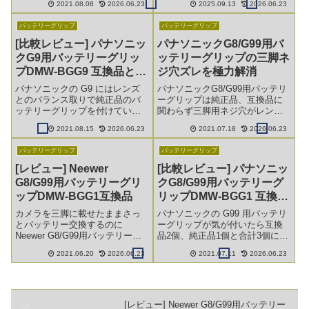
2021.08.08
2026.06.23
2025.09.13
2026.06.23
リモコンの見た目は同じなの
画像を捨ててしまうのも勿体な
で、入れ替えても使えるのかも
いのでさらっと載せてみます。
バッテリーグリップ
バッテリーグリップ
気になります。
[比較レビュー] パナソニッ
パナソニックG8/G99用バ
クG9用バッテリーグリッ
ッテリーグリップの三脚ネ
プDMW-BGG9 互換品と純
ジ穴ズレを極力解消
正品
パナソニックの G9 にはレンズ
パナソニックG8/G99用バッテリ
とのバランス取りで純正品のバ
ーグリップは純正品、互換品に
ッテリーグリップを付けていま
関わらず三脚用ネジ穴がレンズ
すが、ワイヤレスリモコンが欲
真下からずれて付いていて、愛
2021.08.15
2026.06.23
2021.07.18
2026.06.23
しくなり、リモコン付き互換品
用しているベルボンの QRA-
バッテリーグリップも購入した
635L では横にずらす事はできな
バッテリーグリップ
バッテリーグリップ
ので並べて比較してみます。
いので他製品で極力解消に努め
てみます。
[レビュー] Neewer
[比較レビュー] パナソニッ
G8/G99用バッテリーグリ
クG8/G99用バッテリーグ
ップDMW-BGG1互換品
リップDMW-BGG1 互換品
2つと純正品
カメラを三脚に載せたままさっ
パナソニックの G99 用バッテリ
とバッテリー交換するのに
ーグリップが気が付いたら互換
Neewer G8/G99用バッテリーグ
品2個、純正品1個と合計3個にな
リップ DMW-BGG1 の互換品を
ってしまったので、並べて比較
2021.06.20
2026.06.23
2021.07.11
2026.06.23
買ってみました。
してみたいと思います。
[レビュー] Neewer G8/G99用バッテリー