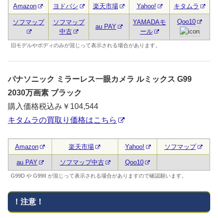
Amazon
ヨドバシ
楽天市場
Yahoo!
キタムラ
Qoo10
ソフマップ
ソフマップ
YAMADAモ
au PAY
中古
ール
旧モデルやボディのみが混じって表示される場合があります。
パナソニック ミラーレス一眼カメラ ルミックス G99
2030万画素 ブラック
購入価格税込み￥104,544
キタムラの買取り価格はこちら
Amazon
楽天市場
Yahoo!
ソフマップ
au PAY
ソフマップ中古
Qoo10
G99D や G99II が混じって表示される場合がありますので確認願います。
！注意！