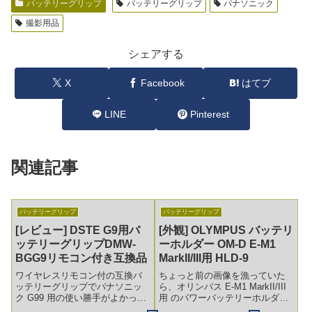
バッテリーグリップ
バッテリーグリップ
パナソニック
撮影用品
シェアする
X
Facebook
はてブ
LINE
Pinterest
関連記事
バッテリーグリップ
バッテリーグリップ
[レビュー] DSTE G9用バ
[外観] OLYMPUS バッテリ
ッテリーグリップDMW-
ーホルダー OM-D E-M1
BGG9リモコン付き互換品
MarkII/III用 HLD-9
ワイヤレスリモコン付の互換バ
ちょっと前の画像を漁っていた
ッテリーグリップでパナソニッ
ら、オリンパス E-M1 MarkII/III
ク G99 用の使い勝手がよかった
用 のパワーバッテリーホルダー
ので G9 用も買ってみました。
HLD-9 の画像が出てきました。