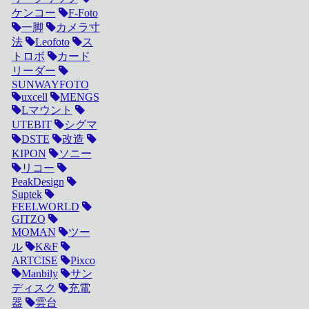
ケンコー
F-Foto
一脚
カメラ寸
法
Leofoto
ス
トロボ
カード
リーダー
SUNWAYFOTO
uxcell
MENGS
Lマウント
UTEBIT
シグマ
DSTE
改造
KIPON
ソニー
リコー
PeakDesign
Suptek
FEELWORLD
GITZO
MOMAN
ツー
ル
K&F
ARTCISE
Pixco
Manbily
サン
ディスク
充電
器
雲台