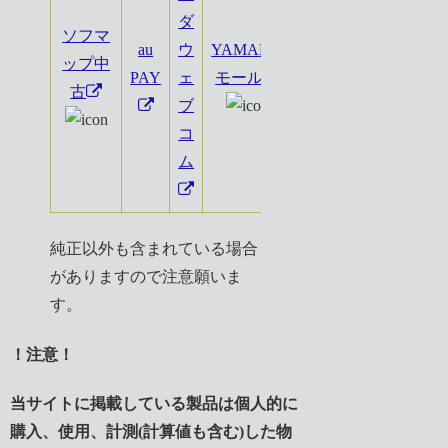
ダ
ソフマ
au
ウ
YAMADA
ップ中
Qoo10
PAY
ェ
モール
古
ブ
コ
ム
純正以外も含まれている場合
がありますので注意願いま
す。
！注意！
当サイトに掲載している製品は個人的に
購入、使用、計測(計算値も含む)した物