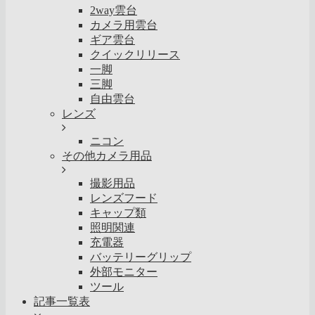
2way雲台
カメラ用雲台
ギア雲台
クイックリリース
一脚
三脚
自由雲台
レンズ
ニコン
その他カメラ用品
撮影用品
レンズフード
キャップ類
照明関連
充電器
バッテリーグリップ
外部モニター
ツール
記事一覧表