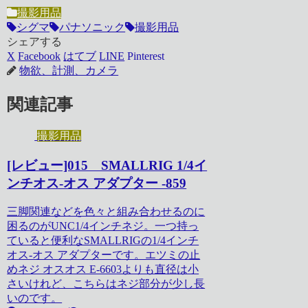
撮影用品
シグマ
パナソニック
撮影用品
シェアする
X
Facebook
はてブ
LINE
Pinterest
物欲、計測、カメラ
関連記事
撮影用品
[レビュー]015 SMALLRIG 1/4イ
ンチオス-オス アダプター -859
三脚関連などを色々と組み合わせるのに
困るのがUNC1/4インチネジ。一つ持っ
ていると便利なSMALLRIGの1/4インチ
オス-オス アダプターです。エツミの止
めネジ オスオス E-6603よりも直径は小
さいけれど、こちらはネジ部分が少し長
いのです。