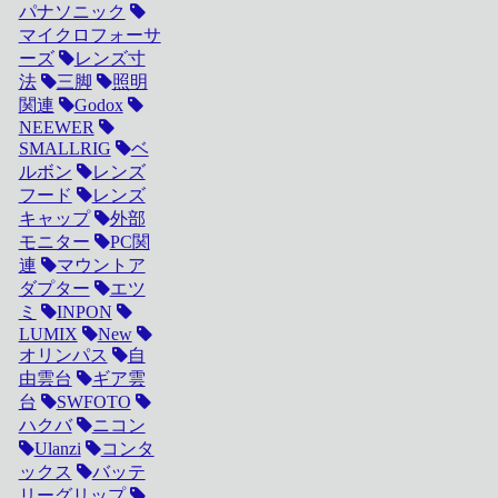
パナソニック
マイクロフォーサ
ーズ
レンズ寸
法
三脚
照明
関連
Godox
NEEWER
SMALLRIG
ベ
ルボン
レンズ
フード
レンズ
キャップ
外部
モニター
PC関
連
マウントア
ダプター
エツ
ミ
INPON
LUMIX
New
オリンパス
自
由雲台
ギア雲
台
SWFOTO
ハクバ
ニコン
Ulanzi
コンタ
ックス
バッテ
リーグリップ