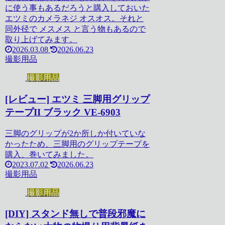
に使う事もあるだろうと購入しておいた
エツミのカメラネジ オスオス。それと
同外径で メスメス と言う物もあるので
取り上げてみます。
2026.03.08
2026.06.23
撮影用品
撮影用品
[レビュー] エツミ 三脚用グリップ
テープII ブラック VE-6903
三脚のグリップが2か所しか付いていな
かったため、三脚用のグリップテープを
購入、巻いてみました。
2023.07.02
2026.06.23
撮影用品
撮影用品
[DIY] スタンド無しで普段邪魔に