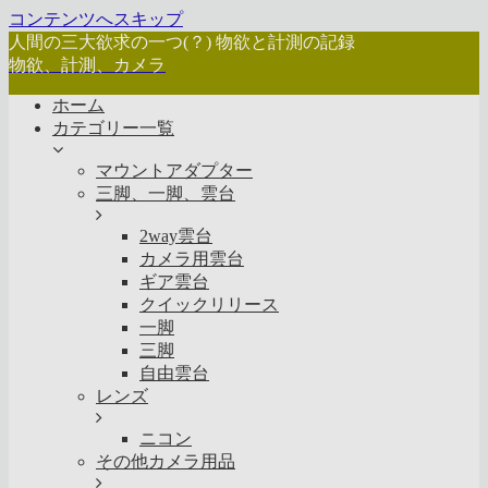
コンテンツへスキップ
人間の三大欲求の一つ(？) 物欲と計測の記録
物欲、計測、カメラ
ホーム
カテゴリー一覧
マウントアダプター
三脚、一脚、雲台
2way雲台
カメラ用雲台
ギア雲台
クイックリリース
一脚
三脚
自由雲台
レンズ
ニコン
その他カメラ用品