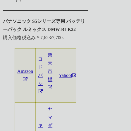
パナソニック S5シリーズ専用 バッテリ
ーパック ルミックス DMW-BLK22
購入価格税込み￥7,623/7,700-
楽
ヨ
天
ソフ
ド
Amazon
市
マッ
バ
Yahoo!
場
プ
シ
ヤ
マ
キ
ダ