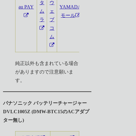
タ
ウ
Qoo10
au PAY
YAMADA
ム
ェ
モール
ラ
ブ
コ
ム
純正以外も含まれている場合
がありますので注意願いま
す。
パナソニック バッテリーチャージャー
DVLC1005Z (DMW-BTC15のACアダプ
ター無し)