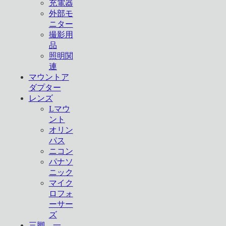
充電器
外部モ
ニター
撮影用
品
照明関
連
マウントア
ダプター
レンズ
Lマウ
ント
オリン
パス
ニコン
パナソ
ニック
マイク
ロフォ
ーサー
ズ
三脚、一