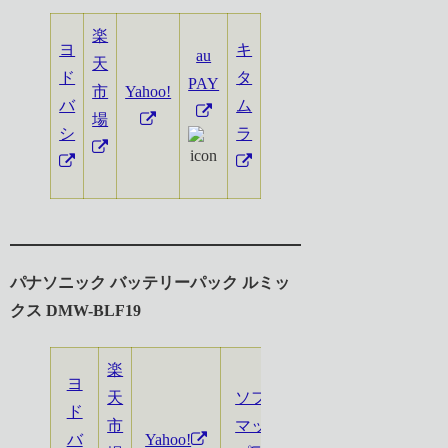
楽
ヨ
キ
au
天
ド
タ
PAY
市
Yahoo!
バ
ム
場
シ
ラ
パナソニック バッテリーパック ルミッ
クス DMW-BLF19
楽
ヨ
天
ソフ
ド
市
マッ
バ
Yahoo!