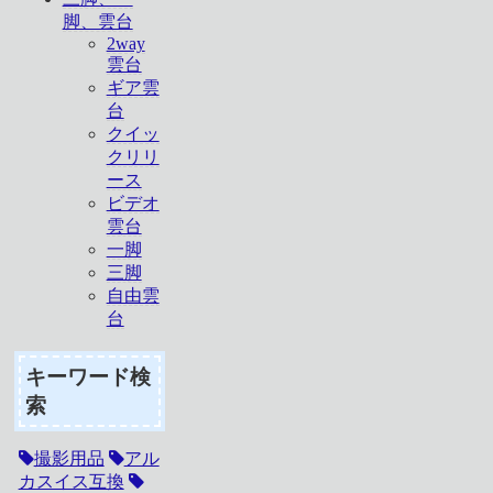
脚、雲台
2way
雲台
ギア雲
台
クイッ
クリリ
ース
ビデオ
雲台
一脚
三脚
自由雲
台
キーワード検
索
撮影用品
アル
カスイス互換