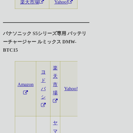
楽天市場
Yahoo!
パナソニック S5シリーズ専用 バッテリ
ーチャージャー ルミックス DMW-
BTC15
楽
ヨ
天
ド
キタ
Amazon
市
バ
Yahoo!
ムラ
場
シ
ヤ
マ