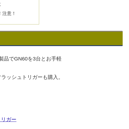
に
！注意！
製品でGN60を3台とお手軽
フラッシュトリガーも購入。
ュトリガー