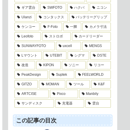
ギア雲台
SWFOTO
ハクバ
ニコン
Ulanzi
コンタックス
バッテリーグリップ
ケンコー
F-Foto
一脚
カメラ寸法
Leofoto
ストロボ
カードリーダー
SUNWAYFOTO
uxcell
MENGS
Lマウント
UTEBIT
シグマ
DSTE
改造
KIPON
ソニー
リコー
PeakDesign
Suptek
FEELWORLD
GITZO
MOMAN
ツール
K&F
ARTCISE
Pixco
Manbily
サンディスク
充電器
雲台
この記事の目次