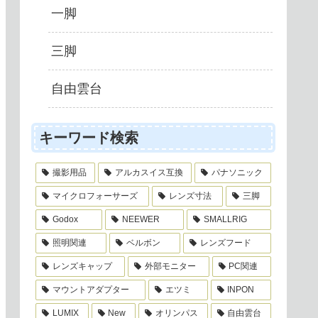
一脚
三脚
自由雲台
キーワード検索
撮影用品
アルカスイス互換
パナソニック
マイクロフォーサーズ
レンズ寸法
三脚
Godox
NEEWER
SMALLRIG
照明関連
ベルボン
レンズフード
レンズキャップ
外部モニター
PC関連
マウントアダプター
エツミ
INPON
LUMIX
New
オリンパス
自由雲台