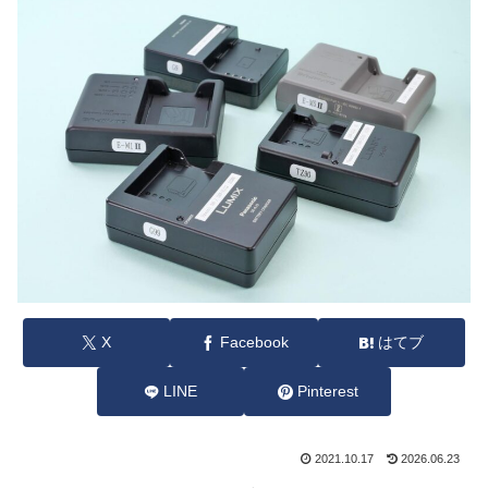
X
Facebook
はてブ
LINE
Pinterest
2021.10.17
2026.06.23