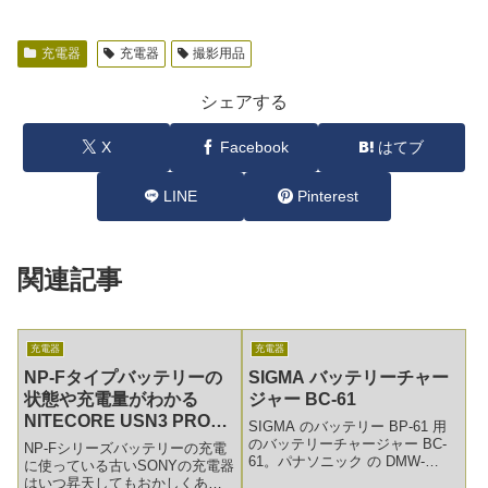
充電器
充電器
撮影用品
シェアする
X
Facebook
はてブ
LINE
Pinterest
関連記事
充電器
充電器
NP-Fタイプバッテリーの
SIGMA バッテリーチャー
状態や充電量がわかる
ジャー BC-61
NITECORE USN3 PROレ
SIGMA のバッテリー BP-61 用
ビュー
のバッテリーチャージャー BC-
NP-Fシリーズバッテリーの充電
61。パナソニック の DMW-
に使っている古いSONYの充電器
BLF19 も問題なく充電できてい
はいつ昇天してもおかしくあり