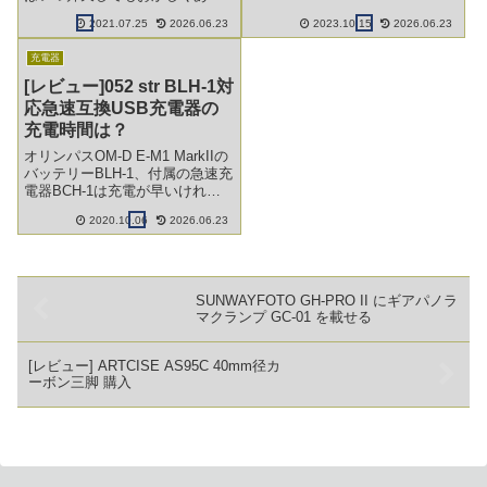
ます。
ません。そこでバッテリー状態
2021.07.25
2026.06.23
2023.10.15
2026.06.23
や充電量がわかるという充電器
を買ってみました。
充電器
[レビュー]052 str BLH-1対
応急速互換USB充電器の
充電時間は？
オリンパスOM-D E-M1 MarkIIの
バッテリーBLH-1、付属の急速充
電器BCH-1は充電が早いけれど
バッテリーに優しくない気がす
2020.10.06
2026.06.23
るのでstrの互換USB充電器を買
ってみた。使えるのか？充電時
間は？検証しています。
SUNWAYFOTO GH-PRO II にギアパノラ
マクランプ GC-01 を載せる
[レビュー] ARTCISE AS95C 40mm径カ
ーボン三脚 購入