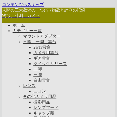
コンテンツへスキップ
人間の三大欲求の一つ(？) 物欲と計測の記録
物欲、計測、カメラ
ホーム
カテゴリー一覧
マウントアダプター
三脚、一脚、雲台
2way雲台
カメラ用雲台
ギア雲台
クイックリリース
一脚
三脚
自由雲台
レンズ
ニコン
その他カメラ用品
撮影用品
レンズフード
キャップ類