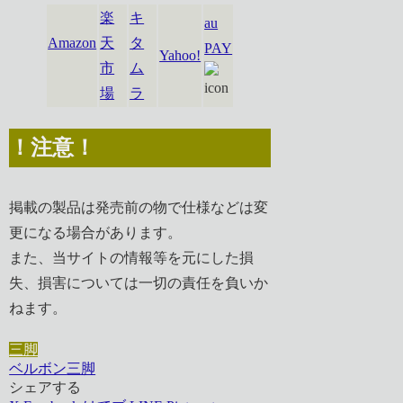
楽
キ
au
Amazon
天
タ
PAY
Yahoo!
市
ム
場
ラ
！注意！
掲載の製品は発売前の物で仕様などは変
更になる場合があります。
また、当サイトの情報等を元にした損
失、損害については一切の責任を負いか
ねます。
三脚
ベルボン
三脚
シェアする