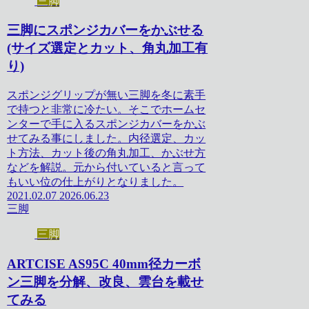
三脚
三脚にスポンジカバーをかぶせる
(サイズ選定とカット、角丸加工有
り)
スポンジグリップが無い三脚を冬に素手
で持つと非常に冷たい。そこでホームセ
ンターで手に入るスポンジカバーをかぶ
せてみる事にしました。内径選定、カッ
ト方法、カット後の角丸加工、かぶせ方
などを解説。元から付いていると言って
もいい位の仕上がりとなりました。
2021.02.07
2026.06.23
三脚
三脚
ARTCISE AS95C 40mm径カーボ
ン三脚を分解、改良、雲台を載せ
てみる