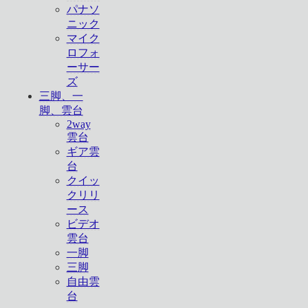
パナソ
ニック
マイク
ロフォ
ーサー
ズ
三脚、一
脚、雲台
2way
雲台
ギア雲
台
クイッ
クリリ
ース
ビデオ
雲台
一脚
三脚
自由雲
台