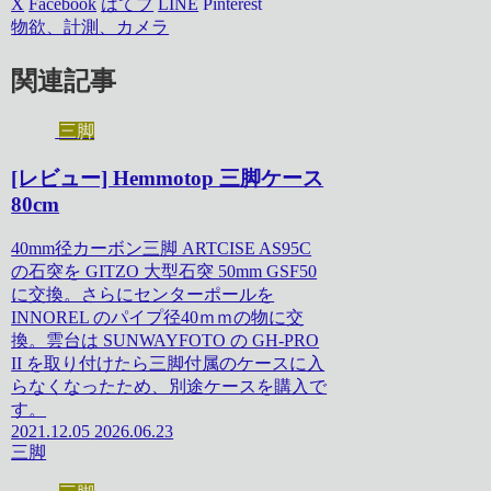
X
Facebook
はてブ
LINE
Pinterest
物欲、計測、カメラ
関連記事
三脚
[レビュー] Hemmotop 三脚ケース
80cm
40mm径カーボン三脚 ARTCISE AS95C
の石突を GITZO 大型石突 50mm GSF50
に交換。さらにセンターポールを
INNOREL のパイプ径40ｍｍの物に交
換。雲台は SUNWAYFOTO の GH-PRO
II を取り付けたら三脚付属のケースに入
らなくなったため、別途ケースを購入で
す。
2021.12.05
2026.06.23
三脚