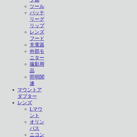
ツール
バッテ
リーグ
リップ
レンズ
フード
充電器
外部モ
ニター
撮影用
品
照明関
連
マウントア
ダプター
レンズ
Lマウ
ント
オリン
パス
ニコン