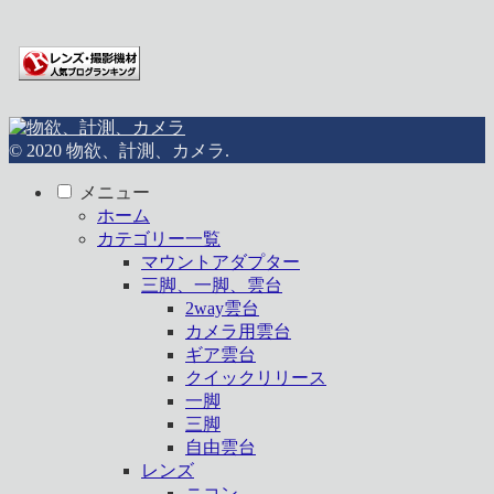
© 2020 物欲、計測、カメラ.
メニュー
ホーム
カテゴリー一覧
マウントアダプター
三脚、一脚、雲台
2way雲台
カメラ用雲台
ギア雲台
クイックリリース
一脚
三脚
自由雲台
レンズ
ニコン