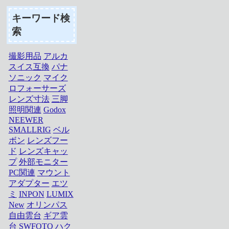
キーワード検
索
撮影用品
アルカ
スイス互換
パナ
ソニック
マイク
ロフォーサーズ
レンズ寸法
三脚
照明関連
Godox
NEEWER
SMALLRIG
ベル
ボン
レンズフー
ド
レンズキャッ
プ
外部モニター
PC関連
マウント
アダプター
エツ
ミ
INPON
LUMIX
New
オリンパス
自由雲台
ギア雲
台
SWFOTO
ハク