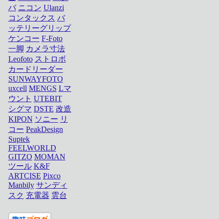
バ
ニコン
Ulanzi
コンタックス
バ
ッテリーグリップ
ケンコー
F-Foto
一脚
カメラ寸法
Leofoto
ストロボ
カードリーダー
SUNWAYFOTO
uxcell
MENGS
Lマ
ウント
UTEBIT
シグマ
DSTE
改造
KIPON
ソニー
リ
コー
PeakDesign
Suptek
FEELWORLD
GITZO
MOMAN
ツール
K&F
ARTCISE
Pixco
Manbily
サンディ
スク
充電器
雲台