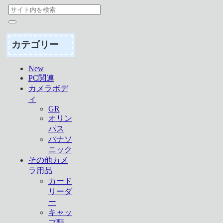
カテゴリー
New
PC関連
カメラボデ
ィ
GR
オリン
パス
パナソ
ニック
その他カメ
ラ用品
カード
リーダ
ー
キャッ
プ類