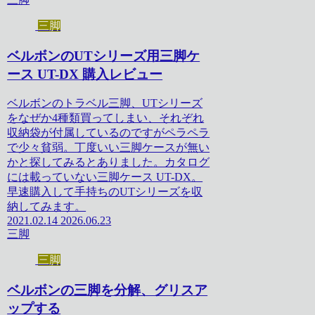
三脚
ベルボンのUTシリーズ用三脚ケ
ース UT-DX 購入レビュー
ベルボンのトラベル三脚、UTシリーズ
をなぜか4種類買ってしまい、それぞれ
収納袋が付属しているのですがペラペラ
で少々貧弱。丁度いい三脚ケースが無い
かと探してみるとありました。カタログ
には載っていない三脚ケース UT-DX。
早速購入して手持ちのUTシリーズを収
納してみます。
2021.02.14
2026.06.23
三脚
三脚
ベルボンの三脚を分解、グリスア
ップする